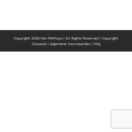
Copyright
2026 het-PAKhuys | All Rights Reserved |
Copyright
Clausule
|
Algemene Voorwaarden
|
FAQ