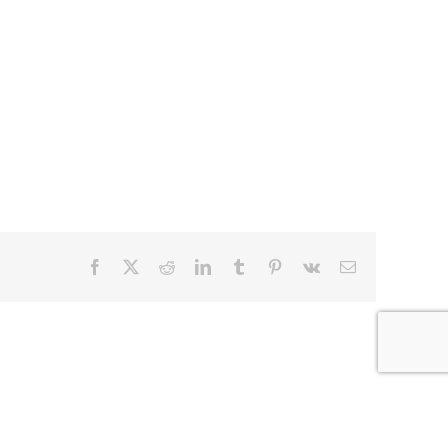
Facebook
X
Reddit
LinkedIn
Tumblr
Pinterest
Vk
E-
mail
aarden
|
FAQ