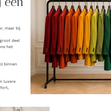
j een
r, maar bij
groot deel
ens het
ol binnen
n luxere
fort,