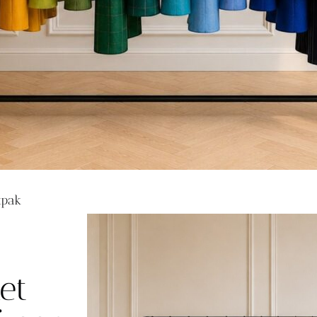
tpak
et