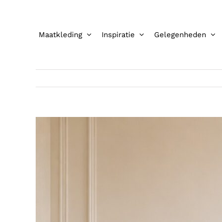
Ga
naar
inhoud
Maatkleding
Inspiratie
Gelegenheden
Bekijk
grotere
afbeelding