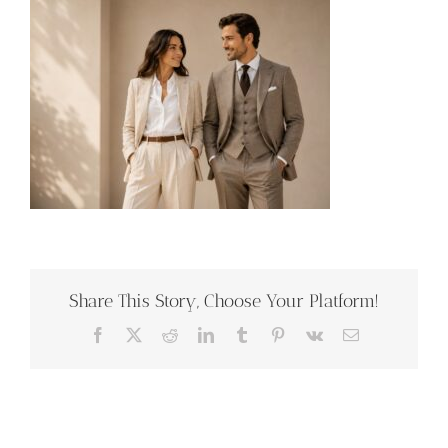
Share This Story, Choose Your Platform!
Facebook
X
Reddit
LinkedIn
Tumblr
Pinterest
Vk
E-
mail