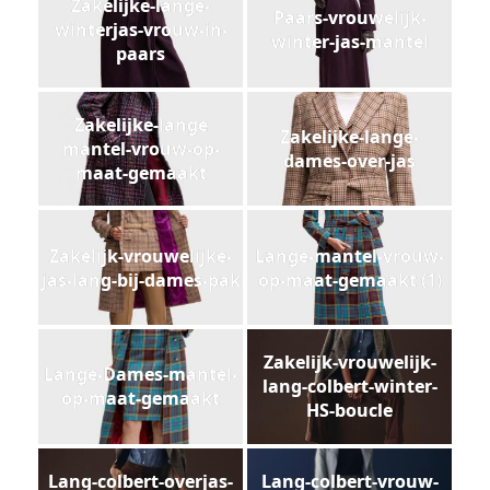
Zakelijke-lange-
Paars-vrouwelijk-
winterjas-vrouw-in-
winter-jas-mantel
paars
Zakelijke-lange
Zakelijke-lange-
mantel-vrouw-op-
dames-over-jas
maat-gemaakt
Zakelijk-vrouwelijke-
Lange-mantel-vrouw-
jas-lang-bij-dames-pak
op-maat-gemaakt (1)
Zakelijk-vrouwelijk-
Lange-Dames-mantel-
lang-colbert-winter-
op-maat-gemaakt
HS-boucle
Lang-colbert-overjas-
Lang-colbert-vrouw-