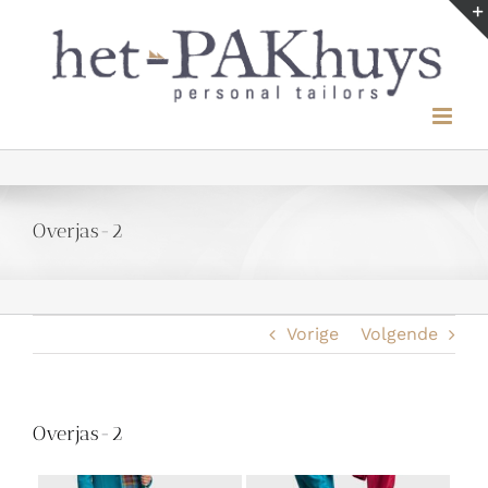
Ga
naar
inhoud
Overjas-2
Vorige
Volgende
Overjas-2