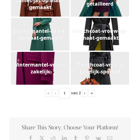
dames-jas-op-maat-
getailleerd
gemaakt
Wollen-mantel-dames-
Trenchcoat-vrouw-op-
op-maat-gemaakt
maat-gemaakt
Wintermantel-vrouw-
Trenchcoat-vrouw-
zakelijk
zakelijk-sportief
«
‹
van
2
›
»
Share This Story, Choose Your Platform!
Facebook
X
Reddit
LinkedIn
Tumblr
Pinterest
Vk
E-