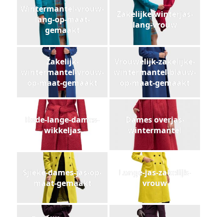
Wintermantel-vrouw-
Zakelijke-winterjas-
lang-op-maat-
lang-vrouw
gemaakt
Zakelijk-
Vrouwelijk-zakelijke-
wintermantel-vrouw-
wintermantel-blauw-
op-maat-gemaakt
op-maat-gemaakt
Rode-lange-dames-
Dames overjas-
wikkeljas
wintermantel
Sjieke-dames-jas-op-
Lange-jas-zakelijk-
maat-gemaakt
vrouw