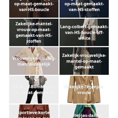
op-maat-gemaakt-
op-maat-gemaakt-
van-HS-boucle
van-HS-stoffen
Zakelijke-mantel-
Lang-colbert-gemaakt-
vrouw-op-maat-
van-HS-boucle-off-
gemaakt-van-HS-
white
stoffen
Zakelijk-vrouwelijke-
Vrouwelijke-omslag-
mantel-op-maat-
mantel-zakelijk
gemaakt
Zakelijk-Bomberjas-
Zakelijke-regenjas-
op-maat-gemaakt
vrouw
Sportieve-korte-
Mantel-jas-dames-