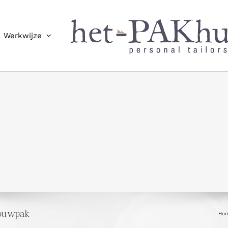
Werkwijze
rouwpak
Ho