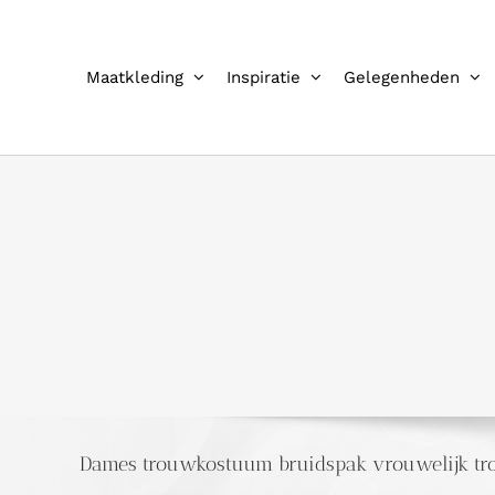
Ga
naar
inhoud
Maatkleding
Inspiratie
Gelegenheden
Dames trouwkostuum bruidspak vrouwelijk t