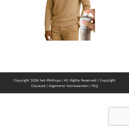
Copyright
2026 het-PAKhuys | All Rights Reserved |
Copyright
Clausule
|
Algemene Voorwaarden
|
FAQ