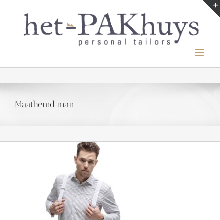
Ga
naar
inhoud
Maathemd man