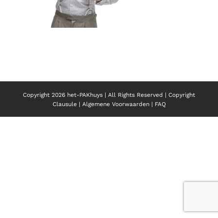
Copyright
2026 het-PAKhuys | All Rights Reserved |
Copyright
Clausule
|
Algemene Voorwaarden
|
FAQ