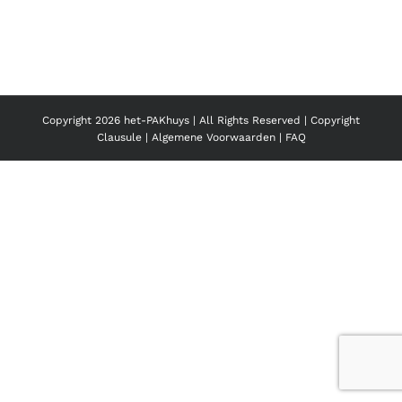
Copyright
2026 het-PAKhuys | All Rights Reserved |
Copyright
Clausule
|
Algemene Voorwaarden
|
FAQ