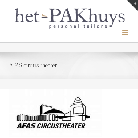
Ga
naar
inhoud
AFAS circus theater