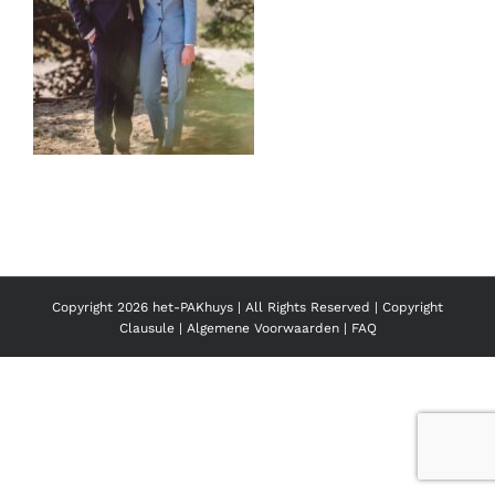
Copyright
2026 het-PAKhuys | All Rights Reserved |
Copyright
Clausule
|
Algemene Voorwaarden
|
FAQ