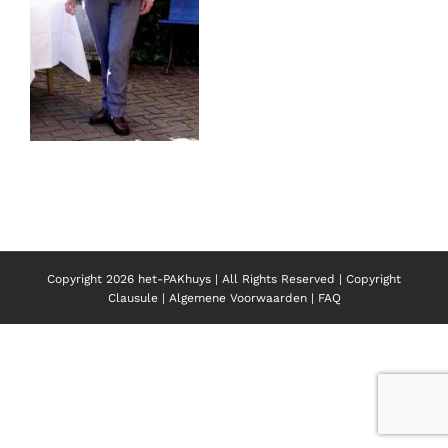
Copyright
2026 het-PAKhuys | All Rights Reserved |
Copyright
Clausule
|
Algemene Voorwaarden
|
FAQ