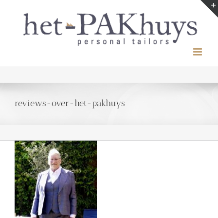
Ga
naar
inhoud
reviews-over-het-pakhuys