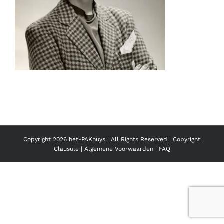
Copyright
2026 het-PAKhuys | All Rights Reserved |
Copyright
Clausule
|
Algemene Voorwaarden
|
FAQ