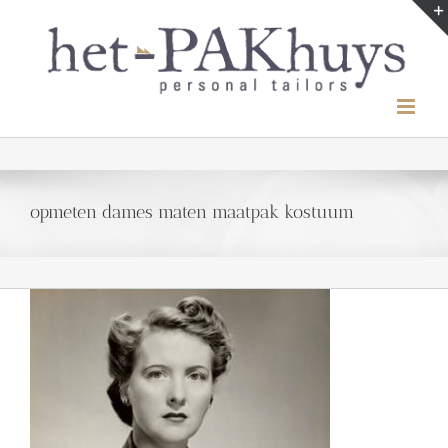
Ga
naar
inhoud
opmeten dames maten maatpak kostuum